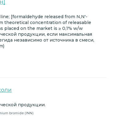
н]
ne; [formaldehyde released from N,N'-
theoretical concentration of releasable
 as placed on the market is ≥ 0,1% w/w
ческой продукции, если максимальная
гида независимо от источника в смеси,
m)
соли
ческой продукции.
onium bromide (INN)