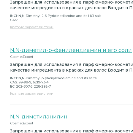
Запрещен для использования в парфюмерно-космети
качестве ингредиента в красках для волос Входит в 
INCI: N,N-Dimethyl-2,6-Pyridinediamine and its HCl salt
CAS: -
Краткие характеристики
N,N-диметил-p-фенилендиамин и его соли
CosmetExpert
Запрещен для использования в парфюмерно-косметич
качестве ингредиента в красках для волос Входит в 
INCI: N,N-Dimethyl-p-phenylenediamine and its salts
CAS: 99-98-9; 6219-73-4
EC: 202-807-5; 228-292-7
Краткие характеристики
N,N-диметиланилин
CosmetExpert
Запрещен для использования в парфюмерно-космет