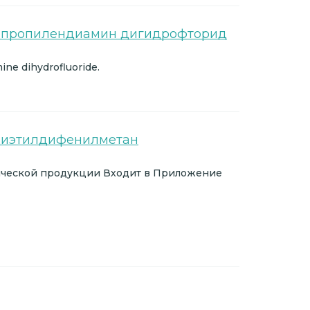
цилпропилендиамин дигидрофторид
ine dihydrofluoride.
'-диэтилдифенилметан
ической продукции Входит в Приложение