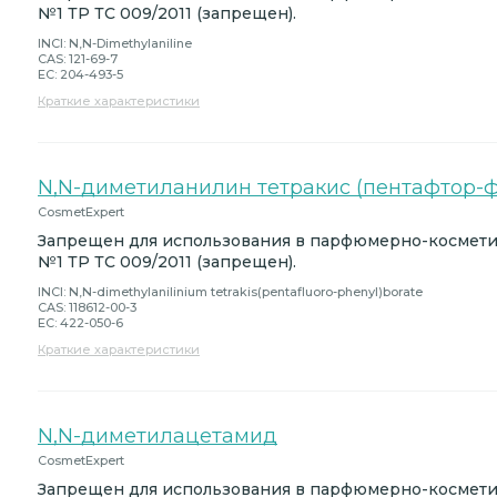
№1 ТР ТС 009/2011 (запрещен).
INCI: N,N-Dimethylaniline
CAS: 121-69-7
EC: 204-493-5
Краткие характеристики
N,N-диметиланилин тетракис (пентафтор-ф
CosmetExpert
Запрещен для использования в парфюмерно-космет
№1 ТР ТС 009/2011 (запрещен).
INCI: N,N-dimethylanilinium tetrakis(pentafluoro-phenyl)borate
CAS: 118612-00-3
EC: 422-050-6
Краткие характеристики
N,N-диметилацетамид
CosmetExpert
Запрещен для использования в парфюмерно-космет