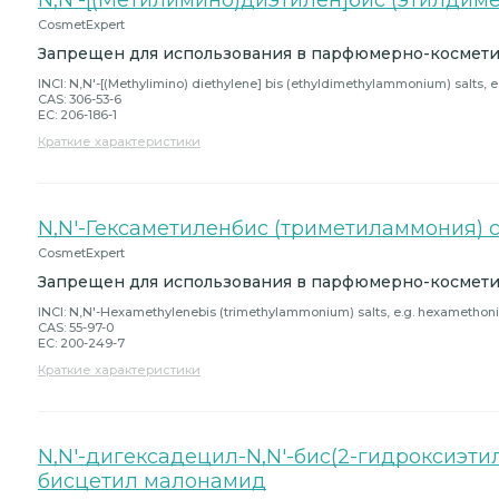
N,N'-[(Метилимино)диэтилен]бис (этилдим
CosmetExpert
Запрещен для использования в парфюмерно-космети
INCI: N,N'-[(Methylimino) diethylene] bis (ethyldimethylammonium) salts,
CAS: 306-53-6
EC: 206-186-1
Краткие характеристики
N,N'-Гексаметиленбис (триметиламмония) 
CosmetExpert
Запрещен для использования в парфюмерно-космети
INCI: N,N'-Hexamethylenebis (trimethylammonium) salts, e.g. hexamethon
CAS: 55-97-0
EC: 200-249-7
Краткие характеристики
N,N'-дигексадецил-N,N'-бис(2-гидроксиэт
бисцетил малонамид