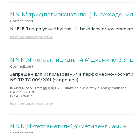
N,N,'N'-трис(полиоксиэтилен)-N-гексаде
CosmetExpert
N,N',N'-Tris(polyoxyethylene)-N-hexadecylpropylenediam
Краткие характеристики
N,N,N',N'-тетраглицидил-4,4'-диамино-3,3
CosmetExpert
Запрещен для использования в парфюмерно-космет
№1 ТР ТС 009/2011 (запрещен).
INCI: N,N,N',N'-Tetraglycidyl-4,4'-diamino-3,3'-diethyldiphenylmethane
CAS: 130728-76-6
EC: 410-060-3
Краткие характеристики
N,N,N',N'-тетраметил-4,4'-метилендиамин