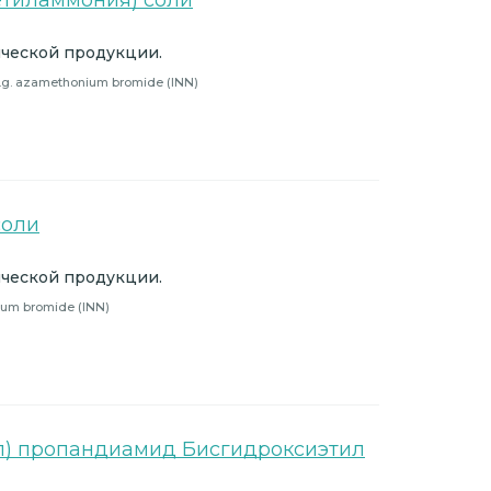
етиламмония) соли
ческой продукции.
 e.g. azamethonium bromide (INN)
соли
ческой продукции.
ium bromide (INN)
ил) пропандиамид Бисгидроксиэтил