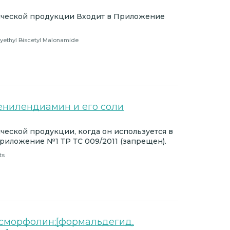
ической продукции Входит в Приложение
xyethyl Biscetyl Malonamide
енилендиамин и его соли
еской продукции, когда он используется в
Приложение №1 ТР ТС 009/2011 (запрещен).
ts
исморфолин;[формальдегид,