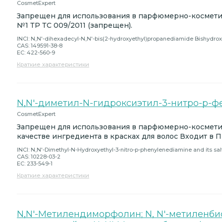
CosmetExpert
Запрещен для использования в парфюмерно-космет
№1 ТР ТС 009/2011 (запрещен).
INCI: N,N'-dihexadecyl-N,N'-bis(2-hydroxyethyl)propanediamide Bishydro
CAS: 149591-38-8
EC: 422-560-9
Краткие характеристики
N,N'-диметил-N-гидроксиэтил-3-нитро-p-ф
CosmetExpert
Запрещен для использования в парфюмерно-косметич
качестве ингредиента в красках для волос Входит в 
INCI: N,N'-Dimethyl-N-Hydroxyethyl-3-nitro-p-phenylenediamine and its sal
CAS: 10228-03-2
EC: 233-549-1
Краткие характеристики
N,N'-Метилендиморфолин; N, N'-метиленб