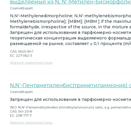
выделяемый из N, N'-Метилен-бисморфоли
CosmetExpert
N,N'-Methylenedimorpholine; N,N'-methylenebismorpholi
Methylenebismorpholine]; [MBM]; [MBM ] if the maximum 
formaldehyde, irrespective of the source, in the mixture
Запрещен для использования в парфюмерно-космети
теоретическая концентрация выделяемого формальде
размещаемой на рынке, составляет ≥ 0,1 процента (m/
CAS: 5625-90-1
EC: 227-062-3
Краткие характеристики
N,N'-Пентаметиленбис(триметиламмония) 
CosmetExpert
Запрещен для использования в парфюмерно-космети
INCI: N,N'-Pentamethylenebis (trimethylammonium) salts, e.g. pentameth
CAS: 541-20-8
EC: 208-771-7
Краткие характеристики