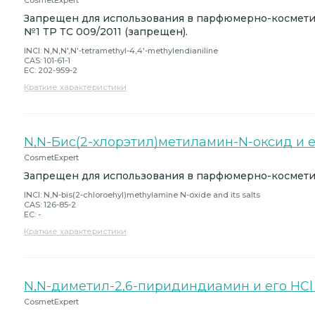
CosmetExpert
Запрещен для использования в парфюмерно-космет
№1 ТР ТС 009/2011 (запрещен).
INCI: N,N,N',N'-tetramethyl-4,4'-methylendianiline
CAS: 101-61-1
EC: 202-959-2
Краткие характеристики
N,N-Бис(2-хлорэтил)метиламин-N-оксид и е
CosmetExpert
Запрещен для использования в парфюмерно-космети
INCI: N,N-bis(2-chloroehyl)methylamine N-oxide and its salts
CAS: 126-85-2
EC: -
Краткие характеристики
N,N-диметил-2,6-пиридиндиамин и его HCl
CosmetExpert