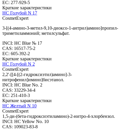
EC: 277-929-5
Краткие характеристики
HC Голубой N 17
CosmetExpert
3-[(4-амино-3-метил-9,10-диоксо-1-антрил)амино]пропил-
триметиламмоний; метилсульфат.
INCI: HC Blue № 17
CAS: 16517-75-2
EC: 605-392-2
Краткие характеристики
HC Голубой N 2
CosmetExpert
2,2'-[[4-[(2-гидроксиэтил)амино]-3-
нитрофенил]имино]бисэтанол.
INCI: HC Blue No. 2
CAS: 33229-34-4
EC: 251-410-3
Краткие характеристики
HC Желтый N 10
CosmetExpert
1,5-ди-(бета-гидроксиэтиламино)-2-нитро-4-хлорбензол.
INCI: HC Yellow No. 10
CAS: 109023-83-8