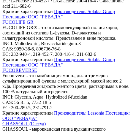
EC: L-Fucose 219-452-7 / DGalactose 200-416-4 / Galacturonic
acid 211-682-6
Краткие характеристики
Производитель: Solabia Group
Поставщик: ООО "РЕВАДА"
FUCOLIFE GR
FUCOLIFE GR® - это низкомолекулярный полисахарид,
состоящий из остатков L-фукозы, D-галактозы и
галактуроновой кислоты. Представлен в виде порошка.
INCI: Maltodextrin, Biosaccharide gum-3
CAS: 9050-36-6, 896736-76-8
EC: 232-940-4, 219-452-7, 200-416-4, 211-682-6
Краткие характеристики
Производитель: Solabia Group
Поставщик: ООО "РЕВАДА"
FUCOREVERSE
Fucoreverse - это комбинация моно-, ди- и тримеров
сульфатированной фукозы с молекулярной массой менее 2
кДа. Прозрачная жидкость желтого цвета, растворимая в воде.
100 % натуральный ингредиент.
INCI: Glycerin, Aqua, Hydrolized f-fucoidan
CAS: 56-81-5, 7732-18-5
EC: 200-289-5, 231-791-2
Краткие характеристики
Производитель: Lessonia
Поставщик:
ООО "РЕВАДА"
GHASSOUL (Гассул)
GHASSOUL - марокканская глина вулканического