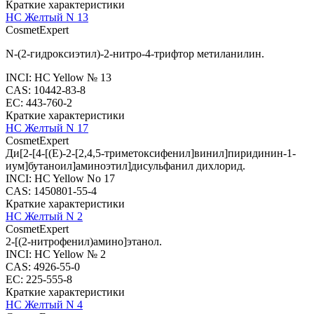
Краткие характеристики
HC Желтый N 13
CosmetExpert
N-(2-гидроксиэтил)-2-нитро-4-трифтор метиланилин.
INCI: HC Yellow № 13
CAS: 10442-83-8
EC: 443-760-2
Краткие характеристики
HC Желтый N 17
CosmetExpert
Ди[2-[4-[(E)-2-[2,4,5-триметоксифенил]винил]пиридинин-1-
иум]бутаноил]аминоэтил]дисульфанил дихлорид.
INCI: HC Yellow No 17
CAS: 1450801-55-4
Краткие характеристики
HC Желтый N 2
CosmetExpert
2-[(2-нитрофенил)амино]этанол.
INCI: HC Yellow № 2
CAS: 4926-55-0
EC: 225-555-8
Краткие характеристики
HC Желтый N 4