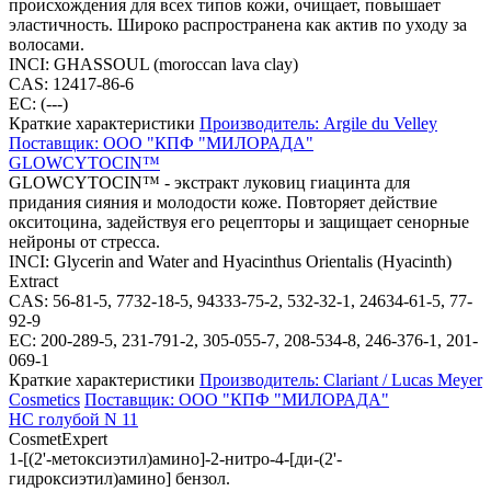
происхождения для всех типов кожи, очищает, повышает
эластичность. Широко распространена как актив по уходу за
волосами.
INCI: GHASSOUL (moroccan lava clay)
CAS: 12417-86-6
EC: (---)
Краткие характеристики
Производитель: Argile du Velley
Поставщик: ООО "КПФ "МИЛОРАДА"
GLOWCYTOCIN™
GLOWCYTOCIN™ - экстракт луковиц гиацинта для
придания сияния и молодости коже. Повторяет действие
окситоцина, задействуя его рецепторы и защищает сенорные
нейроны от стресса.
INCI: Glycerin and Water and Hyacinthus Orientalis (Hyacinth)
Extract
CAS: 56-81-5, 7732-18-5, 94333-75-2, 532-32-1, 24634-61-5, 77-
92-9
EC: 200-289-5, 231-791-2, 305-055-7, 208-534-8, 246-376-1, 201-
069-1
Краткие характеристики
Производитель: Clariant / Lucas Meyer
Cosmetics
Поставщик: ООО "КПФ "МИЛОРАДА"
HC голубой N 11
CosmetExpert
1-[(2'-метоксиэтил)амино]-2-нитро-4-[ди-(2'-
гидроксиэтил)амино] бензол.