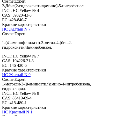
CosmetExpert
2-Дбис(2-гидроксиэтил)амино]-5-нитрофенол.
INCI: HC Yellow № 4
CAS: 59820-43-8
EC: 428-840-7
Краткие характеристики
HC Желтый N 7
CosmetExpert
1-(4'-аминофенилазо)-2-метил-4-(бис-2-
гидроксиэтил)аминобензол.
INCI: HC Yellow № 7
CAS: 104226-21-3
EC: 146-420-6
Краткие характеристики
HC Желтый N 9
CosmetExpert
1-метокси-3-(β-аминоэтил)амино-4-нитробензола,
гидрохлорид.
INCI: HC Yellow № 9
CAS: 86419-69-4
EC: 415-480-1
Краткие характеристики
HC Красный N 1