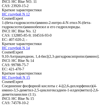
INCI: HC Blue NO. 11
CAS: 23920-15-2
Краткие характеристики
HC голубой N 12
CosmetExpert
1-(бета-гидроксиэтил)амино-2-нитро-4-N-этил-N-(бета-
гидроксиэтил)аминобензол и его гидрохлориды.
INCI: HC Blue No. 12
CAS: 132885-85-9; 104516-93-0
EC: 407-020-2; -
Краткие характеристики
HC голубой N 14
CosmetExpert
9,10-Антрацендион, 1,4-бис[(2,3-дигидроксипропил)амино].
INCI: HC Blue № 14
CAS: 99788-75-7
EC: 421-470-7
Краткие характеристики
HC Голубой N 15
CosmetExpert
Соединение фосфорной кислоты с 4-[(2,6-дихлорфенил)(4-
имино-3,5-диметил-2,5-циклогексадиен-1-илден)метил]-2,6-
диметиланилин (1:1).
INCI: HC Blue № 15
CAS: 74578-10-2