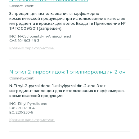
CosmetExpert
Запрещен для использования в парфюмерно-
косметической продукции, при использовании в качестве
ингредиента в красках для волос Входит в Приложение №1
ТР ТС 009/2011 (запрещен).
INCI: N-Cyclopentyl-m-Aminophenol
CAS: 104903-49-3
Краткие характеристики
N-этил-2-пирролидон; 1-этилпирролидин-2-он
CosmetExpert
N-Ethyl-2-pyrrolidone; 1-ethylpyrrolidin-2-one Этот
ингредиент запрещен для использования в парфюмерно-
косметической продукции
INCI: Ethyl Pyrrolidone
CAS: 2687-91-4
EC: 220-250-6
Краткие характеристики