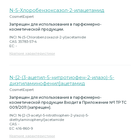
N-5-Хлоробензоксазол-2-илацетамид
CosmetExpert
Запрещен для использования в парфюмерно-
косметической продукции.
INCI: N-(5-Chlorobenzoxazol-2-yl)acetamide
CAS: 35783-57-4
EC: -
Краткие характеристики
N-[2-(3-ацетил-5-нитротиофен-2-илазо)-5-
диэтиламинофенил]ацетамид
CosmetExpert
Запрещен для использования в парфюмерно-
косметической продукции Входит в Приложение №1 ТР ТС
009/2011 (запрещен).
INCI: N-[2-(3-acetyl-5-nitrothiophen-2-ylazo)-5-
diethylaminophenyl]acetamide
CAS: -
EC: 416-860-9
Краткие характеристики