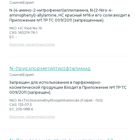
CosmetExpert
N-(4-амино-2-нитрофенил)аллиламина,
(
2-
Niro-
4-
N-
aminophenyl)
-
allylamine, HC красный №16 и его соли
входит в
Приложение №1 ТР ТС 009/2011 (запрещенные).
INCI: HC Red No 16
CAS: 160219-76-1
EC: -
Краткие характеристики
N-(трисхлорметилтио)фталимид
CosmetExpert
Запрещен для использования в парфюмерно-
косметической продукции Входит в Приложение №1 ТР ТС
009/2011 (запрещен).
INCI: N-(Trichloromethylthio)phthalimide (Folpet - ISO)
CAS: 133-07-3
EC: 205-088-6
Краткие характеристики