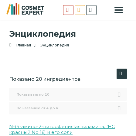
Энциклопедия
Главная
Энциклопедия
Показано 20 ингредиентов
Показывать по 20
По названию от А до Я
N-(4-амино-2-нитрофенил)аллиламина, (HC
красный No 16) и его соли