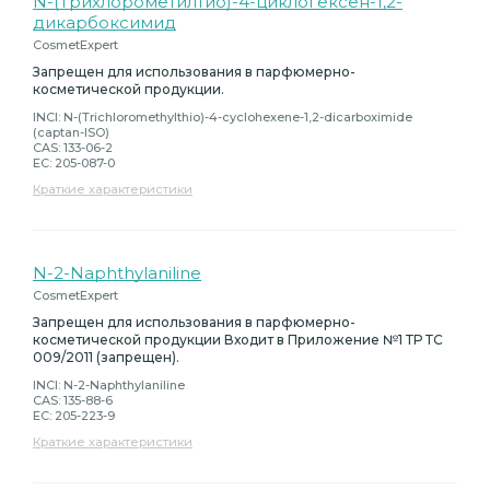
N-(Трихлорометилтио)-4-циклогексен-1,2-
дикарбоксимид
CosmetExpert
Запрещен для использования в парфюмерно-
косметической продукции.
INCI: N-(Trichloromethylthio)-4-cyclohexene-1,2-dicarboximide
(captan-ISO)
CAS: 133-06-2
EC: 205-087-0
Краткие характеристики
N-2-Naphthylaniline
CosmetExpert
Запрещен для использования в парфюмерно-
косметической продукции Входит в Приложение №1 ТР ТС
009/2011 (запрещен).
INCI: N-2-Naphthylaniline
CAS: 135-88-6
EC: 205-223-9
Краткие характеристики