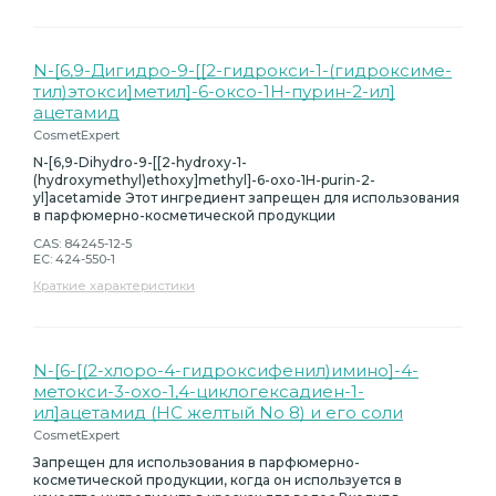
N-[6,9-Дигидро-9-[[2-гидрокси-1-(гидроксиме-
тил)этокси]метил]-6-оксо-1H-пурин-2-ил]
ацетамид
CosmetExpert
N-[6,9-Dihydro-9-[[2-hydroxy-1-
(hydroxymethyl)ethoxy]methyl]-6-oxo-1H-purin-2-
yl]acetamide Этот ингредиент запрещен для использования
в парфюмерно-косметической продукции
CAS: 84245-12-5
EC: 424-550-1
Краткие характеристики
N-[6-[(2-хлоро-4-гидроксифенил)имино]-4-
метокси-3-oxo-1,4-циклогексадиен-1-
ил]ацетамид (HC желтый No 8) и его соли
CosmetExpert
Запрещен для использования в парфюмерно-
косметической продукции, когда он используется в