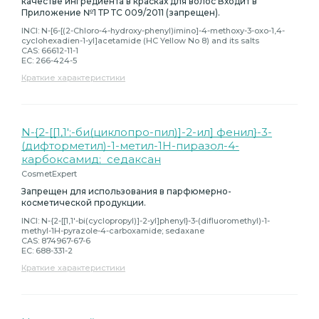
качестве ингредиента в красках для волос Входит в
Приложение №1 ТР ТС 009/2011 (запрещен).
INCI: N-[6-[(2-Chloro-4-hydroxy-phenyl)imino]-4-methoxy-3-oxo-1,4-
cyclohexadien-1-yl]acetamide (HC Yellow No 8) and its salts
CAS: 66612-11-1
EC: 266-424-5
Краткие характеристики
N-{2-[[1,1';-би(циклопро-пил)]-2-ил] фенил}-3-
(дифторметил)-1-метил-1Н-пиразол-4-
карбоксамид; седаксан
CosmetExpert
Запрещен для использования в парфюмерно-
косметической продукции.
INCI: N-{2-[[1,1'-bi(cyclopropyl)]-2-yl]phenyl}-3-(difluoromethyl)-1-
methyl-1H-pyrazole-4-carboxamide; sedaxane
CAS: 874967-67-6
EC: 688-331-2
Краткие характеристики