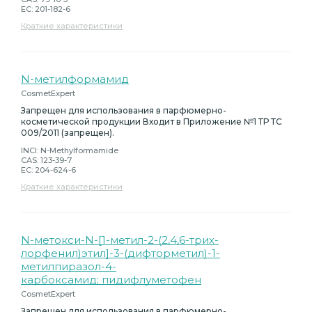
EC: 201-182-6
Краткие характеристики
N-метилформамид
CosmetExpert
Запрещен для использования в парфюмерно-
косметической продукции Входит в Приложение №1 ТР ТС
009/2011 (запрещен).
INCI: N-Methylformamide
CAS: 123-39-7
EC: 204-624-6
Краткие характеристики
N-метокси-N-[1-метил-2-(2,4,6-трих-
лорфенил)этил]-3-(дифторметил)-1-
метилпиразол-4-
карбоксамид; пидифлуметофен
CosmetExpert
Запрещен для использования в парфюмерно-