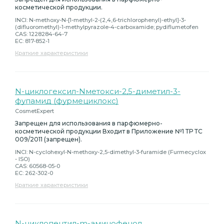
косметической продукции.
INCI: N-methoxy-N-[1-methyl-2-(2,4,6-trichlorophenyl)-ethyl]-3-
(difluoromethyl)-1-methylpyrazole-4-carboxamide; pydiflumetofen
CAS: 1228284-64-7
EC: 817-852-1
Краткие характеристики
N-циклогексил-Nметокси-2,5-диметил-3-
фупамид (фурмециклокс)
CosmetExpert
Запрещен для использования в парфюмерно-
косметической продукции Входит в Приложение №1 ТР ТС
009/2011 (запрещен).
INCI: N-cyclohexyl-N-methoxy-2,5-dimethyl-3-furamide (Furmecyclox
- ISO)
CAS: 60568-05-0
EC: 262-302-0
Краткие характеристики
N-циклопентил-m-аминофенол