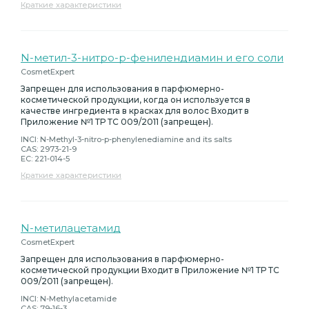
Краткие характеристики
N-метил-3-нитро-p-фенилендиамин и его соли
CosmetExpert
Запрещен для использования в парфюмерно-
косметической продукции, когда он используется в
качестве ингредиента в красках для волос Входит в
Приложение №1 ТР ТС 009/2011 (запрещен).
INCI: N-Methyl-3-nitro-p-phenylenediamine and its salts
CAS: 2973-21-9
EC: 221-014-5
Краткие характеристики
N-метилацетамид
CosmetExpert
Запрещен для использования в парфюмерно-
косметической продукции Входит в Приложение №1 ТР ТС
009/2011 (запрещен).
INCI: N-Methylacetamide
CAS: 79-16-3