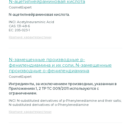
N-ацетилнейраминовая кислота
CosmetExpert
N-ацетилнейраминовая кислота.
INCI: Acetylneuraminic Acid
CAS: 131-48-6
EC: 205-023-1
Краткие характеристики
N-замещенные производные p-
фенилендиамина и их соли, N-замещенные
производные о-фенилендиамина
CosmetExpert
Ингредиенты, за исключением производных, указанных в
Приложениях 1, 2 ТР ТС 009/2011 используются с
ограничением.
INCI: N-substituted derivatives of p-Phenylenediamine and their salts;
N-substituted derivatives of o-Phenylenediamine
Краткие характеристики