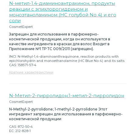
N-метил-1.4-диаминоантрахинон, продукты
реакции с эпихлорогидрином и
моноэтаноламином (HC голубой No 4) и его
соли
CosmetExpert
Запрещен для использования в парфюмерно-
косметической продукции, когда он используется в
качестве ингредиента в красках для волос Входит в
Приложение №1 ТР ТС 009/2011 (запрещен).
INCI: N-Methyl-1,4-diaminoanthraquinone, reaction products with
epichlorohydrin and monoethanolamine (HC Blue No 4) and its salts
CAS: 158571-57-4
Краткие характеристики
N-Метил-2-пирролидон;1-метил-2-пирролидон
CosmetExpert
N-Methyl-2-pyrrolidone; 1-methyl-2-pyrrolidone Этот
ингредиент запрещен для использования в парфюмерно-
косметической продукции
CAS: 872-50-4
EC: 212-828-1