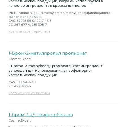
косметической продукции, когда он используется в
качестве ингредиента в красках для волос
INCI: 1-Amino-4-[[4-[(dimethylamino)methyl]phenyl]amino]anthra-
quinone and its salts
CAS: 67905-56-0; 12217-43-5
EC: 267-677-4; 235-398-7
Краткие характеристики
1-Бром-2-метилпропил пропионат
CosmetExpert
1-Bromo-2-methylpropyl propionate Этот ингредиент
запрещен для использования в парфюмерно-
косметической продукции
CAS: 158894-67-8
EC: 422-900-6
Краткие характеристики
1-бром-3,4,5-трифторбензол
CosmetExpert