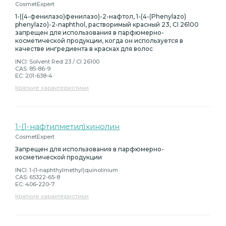
CosmetExpert
1-((4-фенилазо)фенилазо)-2-нафтол, 1-
(
4-
(
Phenylazo)
phenylazo)
-
2-
naphthol, растворимый красный 23, CI 26100
запрещен для использования в парфюмерно-
косметической продукции, когда он используется в
качестве ингредиента в красках для волос
INCI: Solvent Red 23 / CI 26100
CAS: 85-86-9
EC: 201-638-4
Краткие характеристики
1-(1-нафтилметил)хинолин
CosmetExpert
Запрещен для использования в парфюмерно-
косметической продукции
INCI: 1-(1-naphthylmethyl)quinolinium
CAS: 65322-65-8
EC: 406-220-7
Краткие характеристики