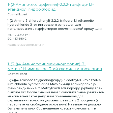
1-(2-Амино-5-хлорфенил)-2,2,2-трифтор-1,1-
этандиол, гидрохлорид
CosmetExpert
1-(2-Amino-5-chlorophenyl)-2,2,2-trifluoro-1,1-ethanediol,
hydrochloride Этот ингредиент запрещен для
использования в парфюмерно-косметической продукции
CAS: 214353-17-0
EC: 433-580-2
Краткие характеристики
1-(3-((4-Аминофенил)амино)пропил)-3-
метил-1H-имидазол-3-ий хлорид гидрохлорид
CosmetExpert
1-(3-((4-Aminophenyl)amino)propyl)-3-methyl-1H-imidazol-3-
ium chloride hydrochloride Метилимидазолийпропил p-
фенилендиамин HCl Methylimidazoliumpropyl p-phenylene-
diamine HCl После смешивания с окислительным реагентом,
максимальная концентрация применяемая для
окрашивания волос не должна превышать 2 процента (в
пересчете на свободное основание) На этикетке должно
быть напечатано: Соотношение краски и окислителя в
смеси.