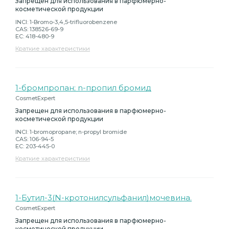
Запрещен для использования в парфюмерно-
косметической продукции
INCI: 1-Bromo-3,4,5-trifluorobenzene
CAS: 138526-69-9
EC: 418-480-9
Краткие характеристики
1-бромпропан; n-пропил бромид
CosmetExpert
Запрещен для использования в парфюмерно-
косметической продукции
INCI: 1-bromopropane; n-propyl bromide
CAS: 106-94-5
EC: 203-445-0
Краткие характеристики
1-Бутил-3(N-кротонилсульфанил)мочевина.
CosmetExpert
Запрещен для использования в парфюмерно-
косметической продукции.