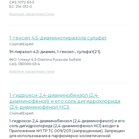
CAS: 1072-63-5
EC: 214-012-0
Краткие характеристики
1-гексил 4,5-диаминопиразола сульфат
CosmetExpert
1H-пиразол-4,5-диамин, 1-гексил-, сульфат(2:1).
INCI: 1-Hexyl 4,5-Diamino Pyrazole Sulfate
CAS: 1361000-03-4
Краткие характеристики
1-гидрокси-2,4-диаминобензол (2,4-
диаминофенол) и его соль дигидрохлорида
(2,4-диаминофенол HCl)
CosmetExpert
1-гидрокси-2,4-диаминобензол (2,4-диаминофенол) и его
соль дигидрохлорида (2,4-диаминофенол HCl)
входит в
Приложение №1 ТР ТС 009/2011 (запрещенные). Запрещен
для использования в парфюмерно-косметической