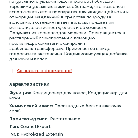
натурального увлажняющего фактора) обладает
хорошими увлажняющими свойствами, что позволяет
использовать его в препаратах для увядающей кожи и
от морщин. Введенный в средства по уходу за
волосами, экстенсин питает волосы, придает им
мягкость, эластичность, блеск и объемность.
Получают из корнеплодов моркови. Превращается в
растворимый гликопротеин с помощью
пролилгидроксилазы и оксипролил
арабинозилтрансферазы. Применяется в виде
гидролизата экстенсина. Кондиционирующая добавка
для кожи и волос.
Сохранить в формате pdf
Характеристики
Функция:
Кондиционер для волос, Кондиционер для
кожи
Химический класс:
Производные белков (включая
соли)
Происхождение:
Растительное
Тип:
CosmetExpert
INCI:
Hydrolyzed Extensin