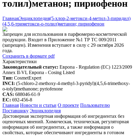
толил)метанон; пириофенон
Главная
Энциклопедия
(5-хлор-2-метокси-4-метил-3-пиридил)
(4,5,6-триметокси-о-толил)метанон; пириофенон
Запрещен для использования в парфюмерно-косметической
продукции. Входит в Приложение №1 ТР ТС 009/2011
(запрещен). Изменения вступают в силу с 29 октября 2026
года.
Сохранить в формате pdf
Характеристики
Законодательный статус:
Европа - Regulation (EC) 1223/2009
Annex II-VI, Европа - Cosing Listed
Тип:
CosmetExpert
INCI:
(5-chloro-2-methoxy-4-methyl-3-pyridyl)(4,5,6-trimethoxy-
o-tolyl)methanone; pyriofenone
CAS:
688046-61-9
EC:
692-456-8
Главная
Новости и статьи
О проекте
Пользователю
Поставщику
Энциклопедия
Достоверная экспертная информация об ингредиентах без
оценочных мнений. Химическая, техническая, регуляторная
информация об ингредиентах, а также информация о
свойствах, которые обеспечивают ингредиенты в готовом