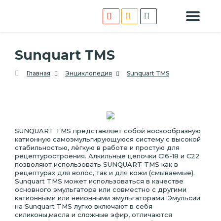
Sunquart TMS
Главная
Энциклопедия
Sunquart TMS
SUNQUART TMS представляет собой воскообразную
катионную самоэмульгирующуюся систему с высокой
стабильностью, лёгкую в работе и простую для
рецептуростроения. Алкильные цепочки С16-18 и С22
позволяют использовать SUNQUART TMS как в
рецептурах для волос, так и для кожи (смываемые).
Sunquart TMS может использоваться в качестве
основного эмульгатора или совместно с другими
катионными или неионными эмульгаторами. Эмульсии
на Sunquart TMS лугко включают в себя
силиконы,масла и сложные эфир, отличаются