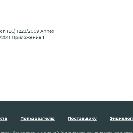
ion (EC) 1223/2009 Annex
09/2011 Приложение 1
кте
Пользователю
Поставщику
Энциклоп
нтах без оценочных мнений. Химическая, техническая, регулят