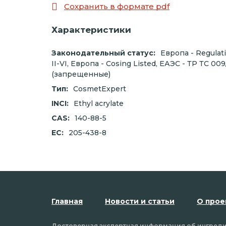
Сохранить в формате pdf
Характеристики
Законодательный статус:
Европа - Regulat
II-VI, Европа - Cosing Listed, ЕАЭС - ТР ТС 0
(запрещенные)
Тип:
CosmetExpert
INCI:
Ethyl acrylate
CAS:
140-88-5
EC:
205-438-8
Главная
Новости и статьи
О прое
Достоверная экспертная информация об ингредие