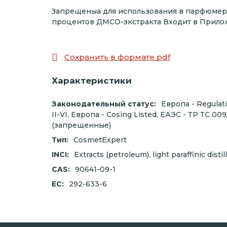
Запрещеныа для использования в парфюмерн
процентов ДМСО-экстракта Входит в Прилож
Сохранить в формате pdf
Характеристики
Законодательный статус:
Европа - Regulat
II-VI, Европа - Cosing Listed, ЕАЭС - ТР ТС 0
(запрещенные)
Тип:
CosmetExpert
INCI:
Extracts (petroleum), light paraffinic disti
CAS:
90641-09-1
EC:
292-633-6