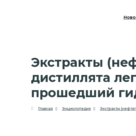
Ново
Экстракты (неф
дистиллята ле
прошедший ги
Главная
Энциклопедия
Экстракты (нефте