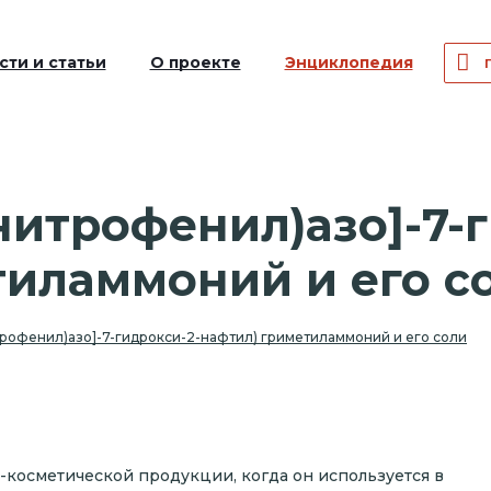
сти и статьи
О проекте
Энциклопедия
-нитрофенил)азо]-7-
тиламмоний и его с
трофенил)азо]-7-гидрокси-2-нафтил) гриметиламмоний и его соли
косметической продукции, когда он используется в