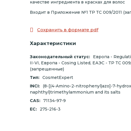
качестве ингредиента в красках для волос
Входит в Приложение №1 ТР ТС 009/2011 (за
Сохранить в формате pdf
Характеристики
Законодательный статус:
Европа - Regulat
II-VI, Европа - Cosing Listed, ЕАЭС - ТР ТС 0
(запрещенные)
Тип:
CosmetExpert
INCI:
(8-[(4-Amino-2-nitrophenyl)azo]-7-hydrox
naphthyl)trimethylammonium and its salts
CAS:
71134-97-9
EC:
275-216-3