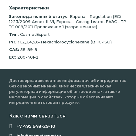
Характеристики
Законодательный статус:
Европа - Regulation (EC)
1223/2009 Annex II-VI, Европа - Cosing Listed, ЕАЭС - ТР
ТС 009/2011 Приложение 1 (запрещенные)
Тип:
CosmetExpert
INCI:
1,2,3,4,5,6-Hexachlorocyclohexane (BHC-ISO)
CAS:
58-89-9
EC:
200-401-2
Достоверная экспертная информация об ингредиентах
без оценочных мнений. Химическая, техническая,
регуляторная информация об ингредиентах, а также
информация о свойствах, которые обеспечивают
ингредиенты в готовом продукте.
Как с нами связаться
+7 495 648-29-10
info@cosmetexpert.ru